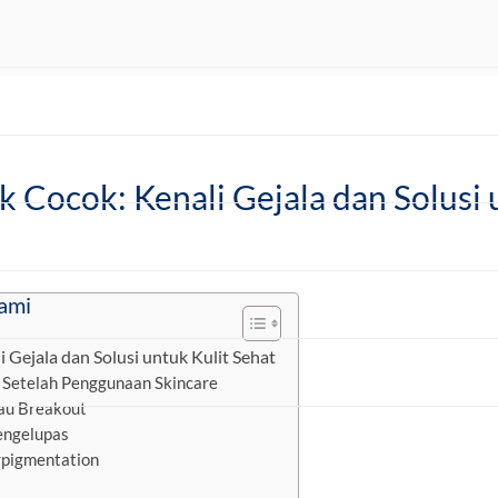
k Cocok: Kenali Gejala dan Solusi 
ami
 Gejala dan Solusi untuk Kulit Sehat
al Setelah Penggunaan Skincare
au Breakout
engelupas
rpigmentation