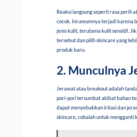
Reaksi langsung seperti rasa perih 
cocok. Ini umumnya terjadi karena b
jenis kulit, terutama kulit sensitif
tersebut dan pilih skincare yang le
produk baru.
2. Munculnya J
Jerawat atau breakout adalah tanda
pori-pori tersumbat akibat bahan te
dapat menyebabkan iritasi dan jera
skincare, cobalah untuk mengganti 