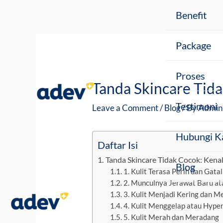
Skip
Post
Benefit
to
navigation
content
Package
Proses
Tanda Skincare Tida
Testimoni
Leave a Comment
/
Blog
/ By
Admin
Hubungi K
Daftar Isi
Tanda Skincare Tidak Cocok: Kenali
Blog
1. Kulit Terasa Perih dan Gat
2. Munculnya Jerawat Baru at
3. Kulit Menjadi Kering dan M
4. Kulit Menggelap atau Hype
5. Kulit Merah dan Meradang