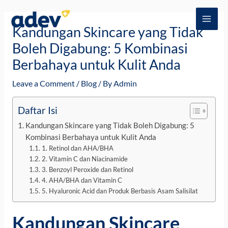
Skip
Post
MAI
to
navigation
Kandungan Skincare yang Tidak
ME
content
Boleh Digabung: 5 Kombinasi
Berbahaya untuk Kulit Anda
Leave a Comment
/
Blog
/ By
Admin
Daftar Isi
Kandungan Skincare yang Tidak Boleh Digabung: 5
Kombinasi Berbahaya untuk Kulit Anda
1. Retinol dan AHA/BHA
2. Vitamin C dan Niacinamide
3. Benzoyl Peroxide dan Retinol
4. AHA/BHA dan Vitamin C
5. Hyaluronic Acid dan Produk Berbasis Asam Salisilat
Kandungan Skincare