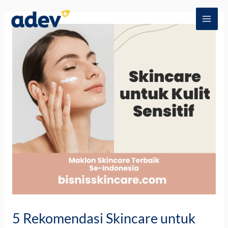
Skip
Post
MAI
to
navigation
ME
content
5 Rekomendasi Skincare untuk