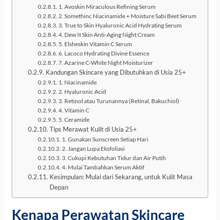
1. Avoskin Miraculous Refining Serum
2. Somethinc Niacinamide + Moisture Sabi Beet Serum
3. True to Skin Hyaluronic Acid Hydrating Serum
4. Dew It Skin Anti-Aging Night Cream
5. Elsheskin Vitamin C Serum
6. Lacoco Hydrating Divine Essence
7. Azarine C-White Night Moisturizer
Kandungan Skincare yang Dibutuhkan di Usia 25+
1. Niacinamide
2. Hyaluronic Acid
3. Retinol atau Turunannya (Retinal, Bakuchiol)
4. Vitamin C
5. Ceramide
Tips Merawat Kulit di Usia 25+
1. Gunakan Sunscreen Setiap Hari
2. Jangan Lupa Eksfoliasi
3. Cukupi Kebutuhan Tidur dan Air Putih
4. Mulai Tambahkan Serum Aktif
Kesimpulan: Mulai dari Sekarang, untuk Kulit Masa
Depan
Kenapa Perawatan Skincare