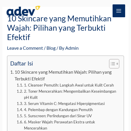
Skip
Post
MAI
to
navigation
10 Skincare yang Memutihkan
ME
content
Wajah: Pilihan yang Terbukti
Efektif
Leave a Comment
/
Blog
/ By
Admin
Daftar Isi
10 Skincare yang Memutihkan Wajah: Pilihan yang
Terbukti Efektif
1. Cleanser Pemutih: Langkah Awal untuk Kulit Cerah
2. Toner Mencerahkan: Mengembalikan Keseimbangan
pH Kulit
3. Serum Vitamin C: Mengatasi Hiperpigmentasi
4. Pelembap dengan Kandungan Pemutih
5. Sunscreen: Perlindungan dari Sinar UV
6. Masker Wajah: Perawatan Ekstra untuk
Mencerahkan