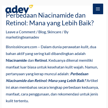
Skip
Post
MAI
to
navigation
Perbedaan Niacinamide dan
ME
content
Retinol: Mana yang Lebih Baik?
Leave a Comment
/
Blog
,
Skincare
/ By
marketingteamadev
Bisnisskincare.com
– Dalam dunia perawatan kulit, dua
bahan aktif yang sering kali dibandingkan adalah
Niacinamide
dan
Retinol
. Keduanya dikenal memiliki
manfaat luar biasa untuk kesehatan kulit wajah. Namun,
pertanyaan yang kerap muncul adalah:
Perbedaan
Niacinamide dan Retinol: Mana yang Lebih Baik?
Artikel
ini akan membahas secara lengkap perbedaan keduanya,
manfaat, cara penggunaan, dan rekomendasi untuk jenis
kulit tertentu.