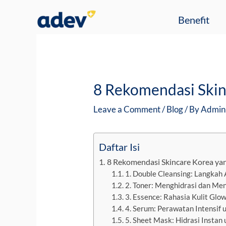
Skip
Post
Benefit
to
navigation
content
8 Rekomendasi Skin
Leave a Comment
/
Blog
/ By
Admin
Daftar Isi
8 Rekomendasi Skincare Korea yan
1. Double Cleansing: Langkah 
2. Toner: Menghidrasi dan Men
3. Essence: Rahasia Kulit Glo
4. Serum: Perawatan Intensif 
5. Sheet Mask: Hidrasi Instan 