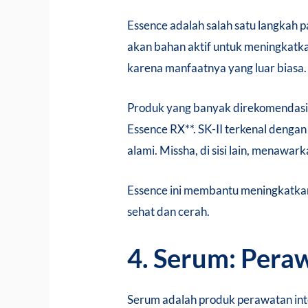
Essence adalah salah satu langkah pa
akan bahan aktif untuk meningkatkan
karena manfaatnya yang luar biasa.
Produk yang banyak direkomendasika
Essence RX**. SK-II terkenal denga
alami. Missha, di sisi lain, menawar
Essence ini membantu meningkatkan e
sehat dan cerah.
4. Serum: Peraw
Serum adalah produk perawatan inten