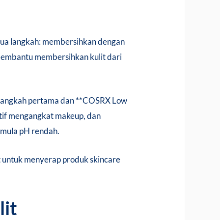
n dua langkah: membersihkan dengan
ni membantu membersihkan kulit dari
uk langkah pertama dan **COSRX Low
ktif mengangkat makeup, dan
rmula pH rendah.
t untuk menyerap produk skincare
it