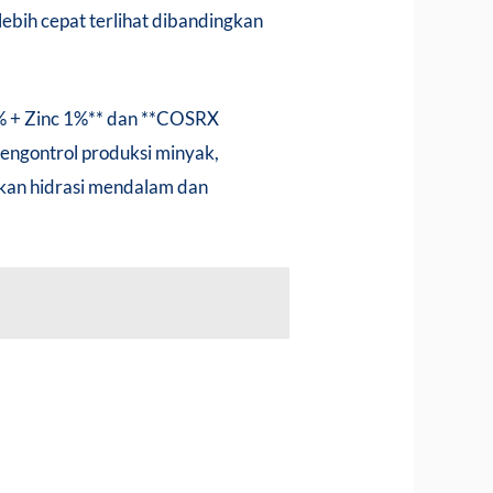
lebih cepat terlihat dibandingkan
% + Zinc 1%** dan **COSRX
engontrol produksi minyak,
ikan hidrasi mendalam dan