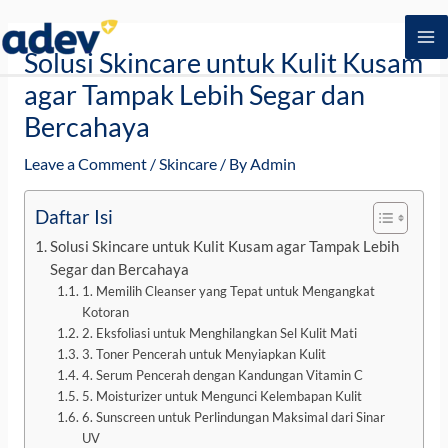
Skip
Post
M
to
navigation
Solusi Skincare untuk Kulit Kusam
M
content
agar Tampak Lebih Segar dan
Bercahaya
Leave a Comment
/
Skincare
/ By
Admin
Daftar Isi
Solusi Skincare untuk Kulit Kusam agar Tampak Lebih
Segar dan Bercahaya
1. Memilih Cleanser yang Tepat untuk Mengangkat
Kotoran
2. Eksfoliasi untuk Menghilangkan Sel Kulit Mati
3. Toner Pencerah untuk Menyiapkan Kulit
4. Serum Pencerah dengan Kandungan Vitamin C
5. Moisturizer untuk Mengunci Kelembapan Kulit
6. Sunscreen untuk Perlindungan Maksimal dari Sinar
UV