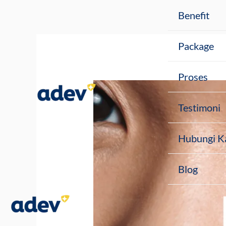
Skip
Post
Benefit
to
navigation
content
Package
Proses
Testimoni
Hubungi K
Blog