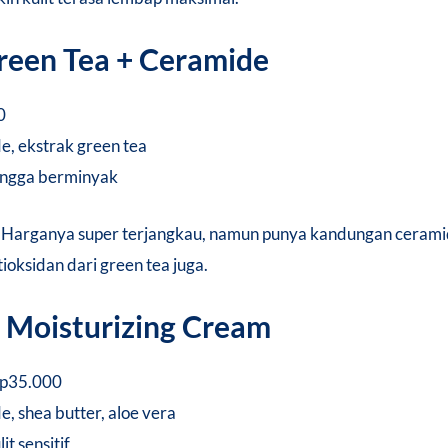
reen Tea + Ceramide
0
, ekstrak green tea
hingga berminyak
et! Harganya super terjangkau, namun punya kandungan cera
ioksidan dari green tea juga.
l Moisturizing Cream
Rp35.000
, shea butter, aloe vera
t sensitif