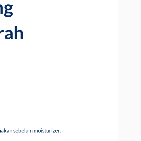
ng
rah
nakan sebelum moisturizer.