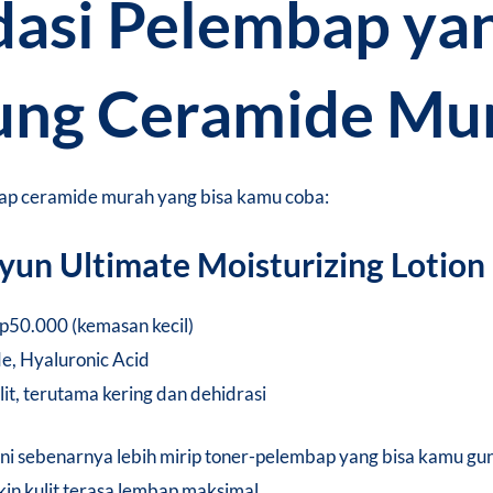
asi Pelembap ya
ng Ceramide Mu
bap ceramide murah yang bisa kamu coba:
yun Ultimate Moisturizing Lotion
p50.000 (kemasan kecil)
, Hyaluronic Acid
lit, terutama kering dan dehidrasi
ini sebenarnya lebih mirip toner-pelembap yang bisa kamu gu
n kulit terasa lembap maksimal.