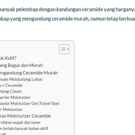
banyak pelembap dengan kandungan ceramide yang harganya te
ap yang mengandung ceramide murah, namun tetap berkuali
k Kulit?
yang Bagus dan Murah
engandung Ceramide Murah
mate Moisturizing Lotion
a + Ceramide
rizing Cream
arrier Moisturizer
avior Moisturizer Gel (Travel Size)
r Moisturizer
kan Moisturizer Ceramide
sihkan wajah dan toner
 terlalu banyak bahan aktif
ulit