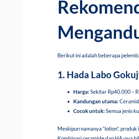
Rekomend
Mengandu
Berikut ini adalah beberapa pelem
1. Hada Labo Gokuj
Harga:
Sekitar Rp40.000 – R
Kandungan utama:
Ceramide
Cocok untuk:
Semua jenis ku
Meskipun namanya “lotion”, produk 
Kombinasi ceramide dan HA-nya biki