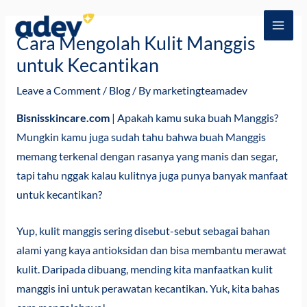
Skip
Post
MAI
to
navigation
Cara Mengolah Kulit Manggis
ME
content
untuk Kecantikan
Leave a Comment
/
Blog
/ By
marketingteamadev
Bisnisskincare.com
| Apakah kamu suka buah Manggis?
Mungkin kamu juga sudah tahu bahwa buah Manggis
memang terkenal dengan rasanya yang manis dan segar,
tapi tahu nggak kalau kulitnya juga punya banyak manfaat
untuk kecantikan?
Yup, kulit manggis sering disebut-sebut sebagai bahan
alami yang kaya antioksidan dan bisa membantu merawat
kulit. Daripada dibuang, mending kita manfaatkan kulit
manggis ini untuk perawatan kecantikan. Yuk, kita bahas