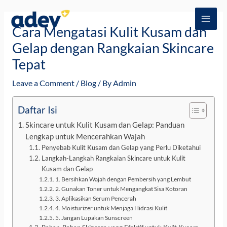
Skip
Post
MAI
to
navigation
Cara Mengatasi Kulit Kusam dan
ME
content
Gelap dengan Rangkaian Skincare
Tepat
Leave a Comment
/
Blog
/ By
Admin
Daftar Isi
Skincare untuk Kulit Kusam dan Gelap: Panduan
Lengkap untuk Mencerahkan Wajah
Penyebab Kulit Kusam dan Gelap yang Perlu Diketahui
Langkah-Langkah Rangkaian Skincare untuk Kulit
Kusam dan Gelap
1. Bersihkan Wajah dengan Pembersih yang Lembut
2. Gunakan Toner untuk Mengangkat Sisa Kotoran
3. Aplikasikan Serum Pencerah
4. Moisturizer untuk Menjaga Hidrasi Kulit
5. Jangan Lupakan Sunscreen