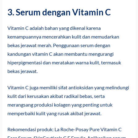
3. Serum dengan Vitamin C
Vitamin C adalah bahan yang dikenal karena
kemampuannya mencerahkan kulit dan memudarkan
bekas jerawat merah. Penggunaan serum dengan
kandungan vitamin C akan membantu mengurangi
hiperpigmentasi dan meratakan warna kulit, termasuk
bekas jerawat.
Vitamin C juga memiliki sifat antioksidan yang melindungi
kulit dari kerusakan akibat radikal bebas, serta
merangsang produksi kolagen yang penting untuk
memperbaiki kulit yang rusak akibat jerawat.
Rekomendasi produk: La Roche-Posay Pure Vitamin C