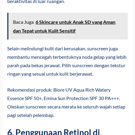
beraktivitas di luar ruangan.
Baca Juga
6 Skincare untuk Anak SD yang Aman
dan Tepat untuk Kulit Sensitif
Selain melindungi kulit dari kerusakan, sunscreen juga
membantu mencegah terbentuknya noda gelap yang lebih
parah pada bekas jerawat. Pilih sunscreen dengan tekstur
ringan yang sesuai untuk kulit berjerawat.
Rekomendasi produk: Biore UV Aqua Rich Watery
Essence SPF 50+, Emina Sun Protection SPF 30 PA+++.
Oleskan sunscreen secara merata ke seluruh wajah setiap
pagi setelah pelembap.
6. Penggunaan Retinol di