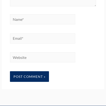
Name*
Email*
Website