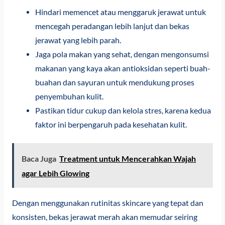
Hindari memencet atau menggaruk jerawat untuk
mencegah peradangan lebih lanjut dan bekas
jerawat yang lebih parah.
Jaga pola makan yang sehat, dengan mengonsumsi
makanan yang kaya akan antioksidan seperti buah-
buahan dan sayuran untuk mendukung proses
penyembuhan kulit.
Pastikan tidur cukup dan kelola stres, karena kedua
faktor ini berpengaruh pada kesehatan kulit.
Baca Juga
Treatment untuk Mencerahkan Wajah
agar Lebih Glowing
Dengan menggunakan rutinitas skincare yang tepat dan
konsisten, bekas jerawat merah akan memudar seiring