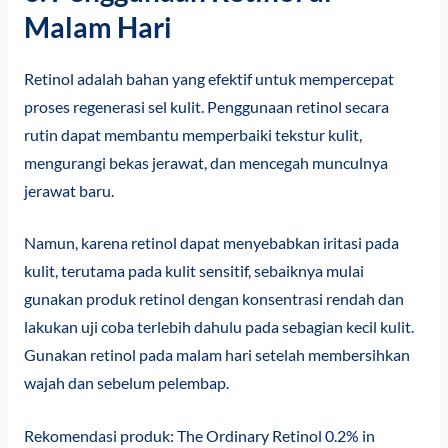
Malam Hari
Retinol adalah bahan yang efektif untuk mempercepat
proses regenerasi sel kulit. Penggunaan retinol secara
rutin dapat membantu memperbaiki tekstur kulit,
mengurangi bekas jerawat, dan mencegah munculnya
jerawat baru.
Namun, karena retinol dapat menyebabkan iritasi pada
kulit, terutama pada kulit sensitif, sebaiknya mulai
gunakan produk retinol dengan konsentrasi rendah dan
lakukan uji coba terlebih dahulu pada sebagian kecil kulit.
Gunakan retinol pada malam hari setelah membersihkan
wajah dan sebelum pelembap.
Rekomendasi produk: The Ordinary Retinol 0.2% in