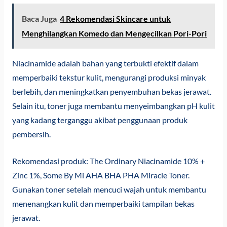
Baca Juga
4 Rekomendasi Skincare untuk
Menghilangkan Komedo dan Mengecilkan Pori-Pori
Niacinamide adalah bahan yang terbukti efektif dalam
memperbaiki tekstur kulit, mengurangi produksi minyak
berlebih, dan meningkatkan penyembuhan bekas jerawat.
Selain itu, toner juga membantu menyeimbangkan pH kulit
yang kadang terganggu akibat penggunaan produk
pembersih.
Rekomendasi produk: The Ordinary Niacinamide 10% +
Zinc 1%, Some By Mi AHA BHA PHA Miracle Toner.
Gunakan toner setelah mencuci wajah untuk membantu
menenangkan kulit dan memperbaiki tampilan bekas
jerawat.