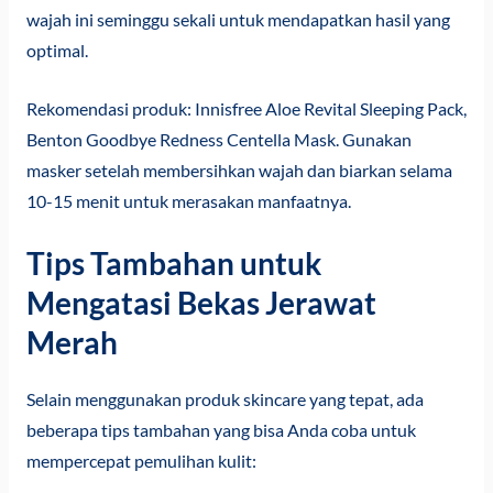
wajah ini seminggu sekali untuk mendapatkan hasil yang
optimal.
Rekomendasi produk: Innisfree Aloe Revital Sleeping Pack,
Benton Goodbye Redness Centella Mask. Gunakan
masker setelah membersihkan wajah dan biarkan selama
10-15 menit untuk merasakan manfaatnya.
Tips Tambahan untuk
Mengatasi Bekas Jerawat
Merah
Selain menggunakan produk skincare yang tepat, ada
beberapa tips tambahan yang bisa Anda coba untuk
mempercepat pemulihan kulit: