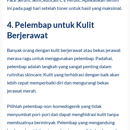
Face Serum, SkinCeuticals C E Ferulic. Aplikasikan serum
ini pada pagi hari setelah toner untuk hasil yang maksimal.
4. Pelembap untuk Kulit
Berjerawat
Banyak orang dengan kulit berjerawat atau bekas jerawat
merasa ragu untuk menggunakan pelembap. Padahal,
pelembap adalah langkah yang sangat penting dalam
rutinitas skincare. Kulit yang terhidrasi dengan baik akan
lebih cepat memperbaiki diri dan mengurangi bekas
jerawat merah.
Pilihlah pelembap non-komedogenik yang tidak
menyumbat pori-pori dan dapat menghidrasi kulit tanpa
membuatnya berminyak. Pelembap yang mengandung