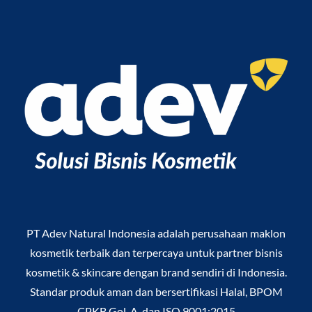
PT Adev Natural Indonesia
adalah perusahaan maklon
kosmetik terbaik dan terpercaya untuk partner bisnis
kosmetik & skincare dengan brand sendiri di Indonesia.
Standar produk aman dan bersertifikasi Halal, BPOM
CPKB Gol. A, dan ISO 9001:2015