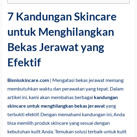
7 Kandungan Skincare
untuk Menghilangkan
Bekas Jerawat yang
Efektif
Bisnisskincare.com
| Mengatasi bekas jerawat memang
membutuhkan waktu dan perawatan yang tepat. Dalam
artikel ini, kami akan membahas berbagai
kandungan
skincare untuk menghilangkan bekas jerawat
yang
terbukti efektif. Dengan memahami kandungan ini, Anda
bisa memilih produk skincare yang sesuai dengan
kebutuhan kulit Anda. Temukan solusi terbaik untuk kulit