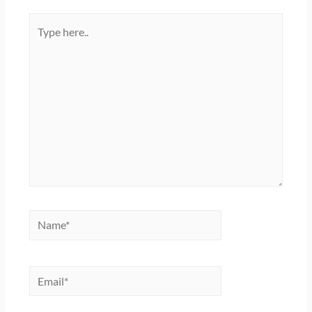
Type
here..
Name*
Email*