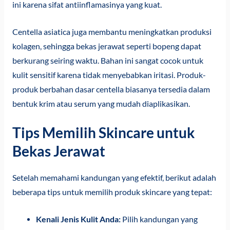
ini karena sifat antiinflamasinya yang kuat.
Centella asiatica juga membantu meningkatkan produksi
kolagen, sehingga bekas jerawat seperti bopeng dapat
berkurang seiring waktu. Bahan ini sangat cocok untuk
kulit sensitif karena tidak menyebabkan iritasi. Produk-
produk berbahan dasar centella biasanya tersedia dalam
bentuk krim atau serum yang mudah diaplikasikan.
Tips Memilih Skincare untuk
Bekas Jerawat
Setelah memahami kandungan yang efektif, berikut adalah
beberapa tips untuk memilih produk skincare yang tepat:
Kenali Jenis Kulit Anda:
Pilih kandungan yang