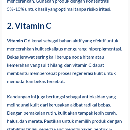
mencerahkan. Gunakan produk dengan konsentrasi
5%-10% untuk hasil yang optimal tanpa risiko iritasi.
2. Vitamin C
Vitamin C
dikenal sebagai bahan aktif yang efektif untuk
mencerahkan kulit sekaligus mengurangi hiperpigmentasi.
Bekas jerawat sering kali berupa noda hitam atau
kemerahan yang sulit hilang, dan vitamin C dapat
membantu mempercepat proses regenerasi kulit untuk
memudarkan bekas tersebut.
Kandungan ini juga berfungsi sebagai antioksidan yang
melindungi kulit dari kerusakan akibat radikal bebas.
Dengan pemakaian rutin, kulit akan tampak lebih cerah,
halus, dan merata. Pastikan untuk memilih produk dengan
stabilitas tinggi, seperti yang menggunakan bentuk L-