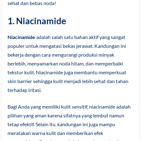
sehat dan bebas noda!
1. Niacinamide
Niacinamide
adalah salah satu bahan aktif yang sangat
populer untuk mengatasi bekas jerawat. Kandungan ini
bekerja dengan cara mengurangi produksi minyak
berlebih, menyamarkan noda hitam, dan memperbaiki
tekstur kulit. Niacinamide juga membantu memperkuat
skin barrier sehingga kulit menjadi lebih sehat dan tahan
terhadap iritasi.
Bagi Anda yang memiliki kulit sensitif, niacinamide adalah
pilihan yang aman karena sifatnya yang lembut namun
tetap efektif. Selain itu, kandungan ini juga mampu
meratakan warna kulit dan memberikan efek