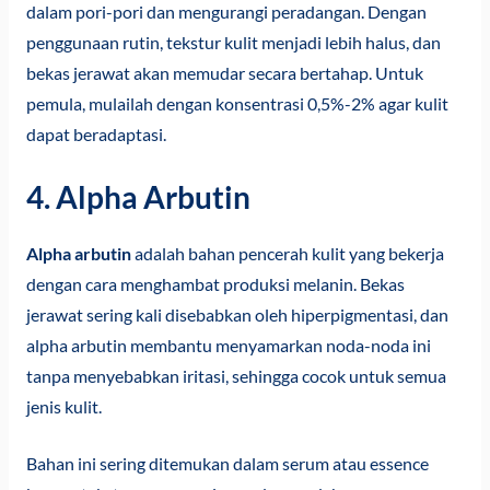
dalam pori-pori dan mengurangi peradangan. Dengan
penggunaan rutin, tekstur kulit menjadi lebih halus, dan
bekas jerawat akan memudar secara bertahap. Untuk
pemula, mulailah dengan konsentrasi 0,5%-2% agar kulit
dapat beradaptasi.
4. Alpha Arbutin
Alpha arbutin
adalah bahan pencerah kulit yang bekerja
dengan cara menghambat produksi melanin. Bekas
jerawat sering kali disebabkan oleh hiperpigmentasi, dan
alpha arbutin membantu menyamarkan noda-noda ini
tanpa menyebabkan iritasi, sehingga cocok untuk semua
jenis kulit.
Bahan ini sering ditemukan dalam serum atau essence